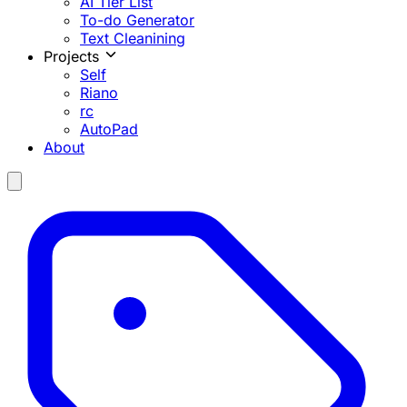
AI Tier List
To-do Generator
Text Cleanining
Projects
Self
Riano
rc
AutoPad
About