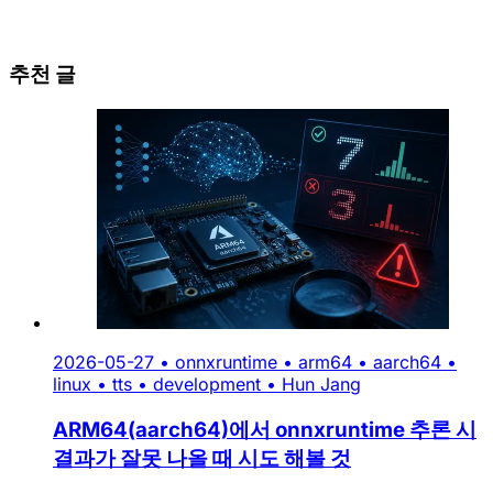
추천 글
2026-05-27
•
onnxruntime
•
arm64
•
aarch64
•
linux
•
tts
•
development
•
Hun Jang
ARM64(aarch64)에서 onnxruntime 추론 시
결과가 잘못 나올 때 시도 해볼 것