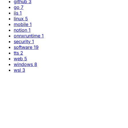
github
3
go
7
iis
1
linux
5
mobile
1
notion
1
onnxruntime
1
security
1
software
19
tts
2
web
5
windows
8
wsl
3