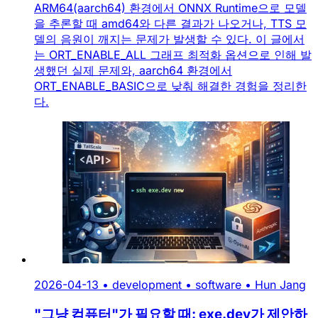
ARM64(aarch64) 환경에서 ONNX Runtime으로 모델
을 추론할 때 amd64와 다른 결과가 나오거나, TTS 모
델의 음원이 깨지는 문제가 발생할 수 있다. 이 글에서
는 ORT_ENABLE_ALL 그래프 최적화 옵션으로 인해 발
생했던 실제 문제와, aarch64 환경에서
ORT_ENABLE_BASIC으로 낮춰 해결한 경험을 정리한
다.
2026-04-13
•
development
•
software
•
Hun Jang
"그냥 컴퓨터"가 필요할 때: exe.dev가 제안하