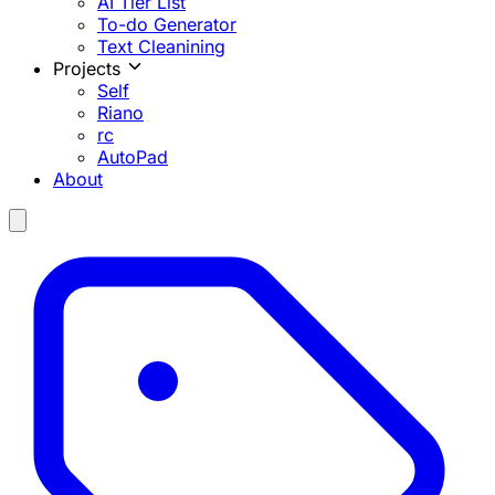
AI Tier List
To-do Generator
Text Cleanining
Projects
Self
Riano
rc
AutoPad
About