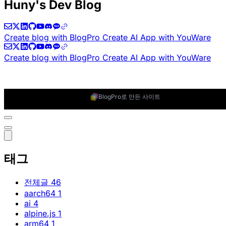
Huny's Dev Blog
Create blog with BlogPro
Create AI App with YouWare
Create blog with BlogPro
Create AI App with YouWare
BlogPro로 만든 사이트
태그
전체글
46
aarch64
1
ai
4
alpine.js
1
arm64
1