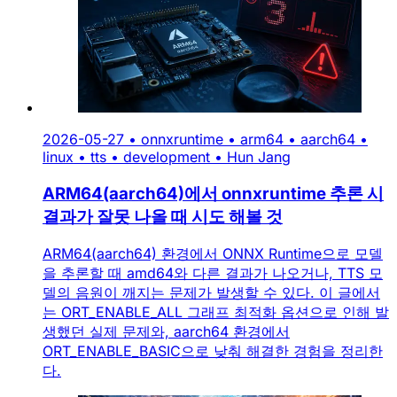
2026-05-27
•
onnxruntime
•
arm64
•
aarch64
•
linux
•
tts
•
development
•
Hun Jang
ARM64(aarch64)에서 onnxruntime 추론 시
결과가 잘못 나올 때 시도 해볼 것
ARM64(aarch64) 환경에서 ONNX Runtime으로 모델
을 추론할 때 amd64와 다른 결과가 나오거나, TTS 모
델의 음원이 깨지는 문제가 발생할 수 있다. 이 글에서
는 ORT_ENABLE_ALL 그래프 최적화 옵션으로 인해 발
생했던 실제 문제와, aarch64 환경에서
ORT_ENABLE_BASIC으로 낮춰 해결한 경험을 정리한
다.