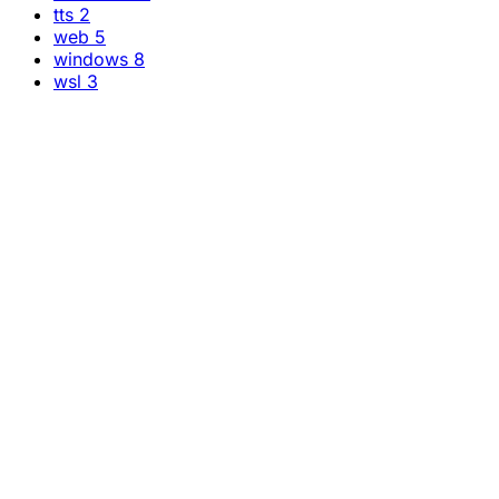
tts
2
web
5
windows
8
wsl
3