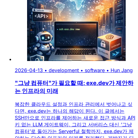
2026-04-13
•
development
•
software
•
Hun Jang
"그냥 컴퓨터"가 필요할 때: exe.dev가 제안하
는 인프라의 미래
복잡한 클라우드 설정과 인프라 관리에서 벗어나고 싶
다면, exe.dev는 하나의 해답이 된다. 이 글에서는
SSH만으로 인프라를 제어하는 새로운 접근 방식과 API
키 없는 LLM 게이트웨이, 그리고 서버리스 대신 ‘그냥
컴퓨터’로 돌아가는 Serverful 철학까지, exe.dev가 제
안하는 단순한 인프라의 미래를 정리했다. 개발자가 다