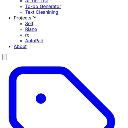
AI Tier List
To-do Generator
Text Cleanining
Projects
Self
Riano
rc
AutoPad
About