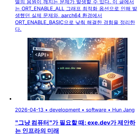
델의 음원이 깨지는 문제가 발생할 수 있다. 이 글에서
는 ORT_ENABLE_ALL 그래프 최적화 옵션으로 인해 발
생했던 실제 문제와, aarch64 환경에서
ORT_ENABLE_BASIC으로 낮춰 해결한 경험을 정리한
다.
2026-04-13
•
development
•
software
•
Hun Jang
"그냥 컴퓨터"가 필요할 때: exe.dev가 제안하
는 인프라의 미래