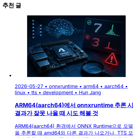
추천 글
2026-05-27
•
onnxruntime
•
arm64
•
aarch64
•
linux
•
tts
•
development
•
Hun Jang
ARM64(aarch64)에서 onnxruntime 추론 시
결과가 잘못 나올 때 시도 해볼 것
ARM64(aarch64) 환경에서 ONNX Runtime으로 모델
을 추론할 때 amd64와 다른 결과가 나오거나, TTS 모