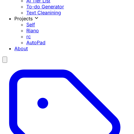
AI Tier List
To-do Generator
Text Cleanining
Projects
Self
Riano
rc
AutoPad
About