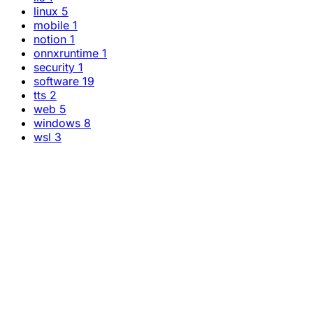
linux
5
mobile
1
notion
1
onnxruntime
1
security
1
software
19
tts
2
web
5
windows
8
wsl
3